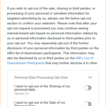
If you wish to opt-out of the sale, sharing to third parties, or
Pašto programos
processing of your personal or sensitive information for
targeted advertising by us, please use the below opt-out
section to confirm your selection. Please note that after your
Automatiškai kopijuoti paštą tiesiai iš kitų paieškos paslaugų tiekėjų (Google/Hotmail/Yahoo) pašto serverių į Jūsų pašto dėžutę
opt-out request is processed you may continue seeing
interest-based ads based on personal information utilized by
Pašto programos nustatymas mobiliajame telefone
us or personal information disclosed to third parties prior to
Ar galima patikrinti savo pašto dėžutę, naudojant POP3(SMTP) kliento programą (Outlook, TheBat) įdiegta kompiuteryje arba telefonu?
your opt-out. You may separately opt-out of the further
POP3 nustatymai už Outlook ar Outlook Express
disclosure of your personal information by third parties on the
IAB’s list of downstream participants. This information may
IMAP configuration in Windows Live Mail
also be disclosed by us to third parties on the
IAB’s List of
Downstream Participants
that may further disclose it to other
third parties.
Personal Data Processing Opt Outs
Verslo el. paštas
I want to opt-out of the Sharing of my
personal data.
Opted In
How to create domain email address?
I want to opt-out of the Sale of my
Creating User Mailboxes or Domain Mailboxes
Personal Data.