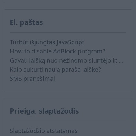
El. paštas
Turbūt išjungtas JavaScript
How to disable AdBlock program?
Gavau laišką nuo nežinomo siuntėjo ir, bandant atsakyti, gaunu žinutę, kad adresatas neegzistuoja
Kaip sukurti naują parašą laiške?
SMS pranešimai
Prieiga, slaptažodis
Slaptažodžio atstatymas