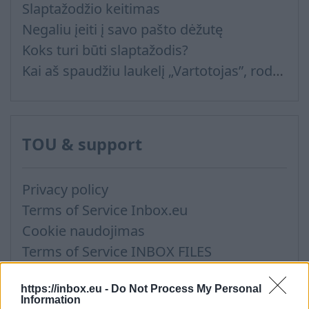
Slaptažodžio keitimas
Negaliu įeiti į savo pašto dėžutę
Koks turi būti slaptažodis?
Kai aš spaudžiu laukelį „Vartotojas”, rodomi visi vartotojai, kurie naudojosi šiuo kompiuteriu ir automatiškai įsirašo mano slaptažodis
TOU & support
Privacy policy
Terms of Service Inbox.eu
Cookie naudojimas
Terms of Service INBOX FILES
Inbox News portaali uudismaterjalide avaldamise tingimused
https://inbox.eu -
Do Not Process My Personal
Information