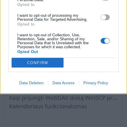
Opted In
Email inbox.lv migration to domain email
How and where to get a domain name for my e-mail
I want to opt-out of processing my
Personal Data for Targeted Advertising.
Recommended steps for successful migration of existing mailboxes
Opted In
I want to opt-out of Collection, Use,
Retention, Sale, and/or Sharing of my
Personal Data that Is Unrelated with the
Purposes for which it was collected.
Failai, Kalendorius
Opted Out
CONFIRM
Prisijungimas prie Inbox Files per WebDAV
Kaip sukonfigūruoti WebDAV sistemoje „Windows 11“
Data Deletion
Data Access
Privacy Policy
Kalendoriaus prijungimas prie naudojamų programų
Kaip prijungti WebDAV diską WinSCP programoje Windows sistemoje
Kalendoriaus funkcionalumas