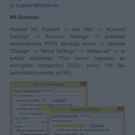
uz
support@inbox.eu
.
MS Outlook:
Atveriet MS Outlook -> tad “File” -> “Account
Settings” -> “Account Settings” -> izvēlaties
nepieciešamo РOP3 lietotāja kontu -> spiediet
“Change” -> “More Settings” -> “Advanced” -> ar
ķeksīti atzīmējiet “This server requires an
encrypted connection (SSL)”, ports 110 tiks
automātiski mainīts uz 995.