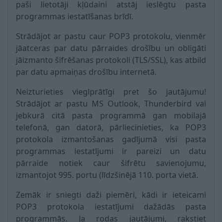
paši lietotāji kļūdaini atstāj ieslēgtu pasta
programmas iestatīšanas brīdī.
Strādājot ar pastu caur POP3 protokolu, vienmēr
jāatceras par datu pārraides drošību un obligāti
jāizmanto šifrēšanas protokoli (TLS/SSL), kas atbild
par datu apmaiņas drošību internetā.
Neizturieties vieglprātīgi pret šo jautājumu!
Strādājot ar pastu MS Outlook, Thunderbird vai
jebkurā citā pasta programmā gan mobilajā
telefonā, gan datorā, pārliecinieties, ka POP3
protokola izmantošanas gadījumā visi pasta
programmas iestatījumi ir pareizi un datu
pārraide notiek caur šifrētu savienojumu,
izmantojot 995. portu (līdzšinējā 110. porta vietā.
Zemāk ir sniegti daži piemēri, kādi ir ieteicami
POP3 protokola iestatījumi dažādās pasta
programmās. Ja rodas jautājumi, rakstiet