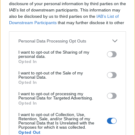
iOS:
disclosure of your personal information by third parties on the
IAB’s list of downstream participants. This information may
Atveriet “Settings” -> tasd “Mail, Contacts,
also be disclosed by us to third parties on the
IAB’s List of
Calendars” -> “Accounts” -> izvēlaties
Downstream Participants
that may further disclose it to other
third parties.
nepieciešamo РOP3 lietotāja kontu -> tad
izvēlaties “Advanced” -> ieslēdziet “Use SSL” iekš
Personal Data Processing Opt Outs
“Incoming Settings” un nomainīet “Server Port” no
110 uz 995.
I want to opt-out of the Sharing of my
personal data.
Opted In
I want to opt-out of the Sale of my
Personal Data.
Opted In
I want to opt-out of processing my
Personal Data for Targeted Advertising.
Opted In
I want to opt-out of Collection, Use,
Retention, Sale, and/or Sharing of my
Personal Data that Is Unrelated with the
Purposes for which it was collected.
Opted Out