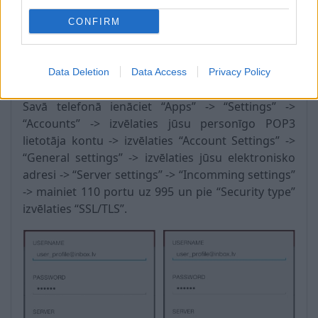
CONFIRM
Data Deletion
Data Access
Privacy Policy
Android:
Savā telefonā ienāciet “Apps” -> “Settings” ->
“Accounts” -> izvēlaties jūsu personīgo POP3
lietotāja kontu -> izvēlaties “Account Settings” ->
“General settings” -> izvēlaties jūsu elektronisko
adresi -> “Server settings” -> “Incomming settings”
-> mainiet 110 portu uz 995 un pie “Security type”
izvēlaties “SSL/TLS”.