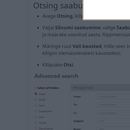
Otsing saabumise kuupäev
Avage
Otsing
, klõpsates vastaval nupul 
Väljal
Sõnumi saabumine
, valige
Saabu
ja määrake soovitud aasta. Rippmenüüst
Märkige ruut
Vali kaustad
, mille sees 
kõigist olemasolevatest kaustadest;
Klõpsake
Otsi
.