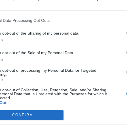
Uued sõnumid
(vaikimisi otsitakse nii uusi kui vanu
l Data Processing Opt Outs
soovite otsida, või valige
Vali kõik kaustad
, et otsida
o opt-out of the Sharing of my personal data.
In
o opt-out of the Sale of my Personal Data.
In
to opt-out of processing my Personal Data for Targeted
tööriistaribal;
ing.
In
ge otsitav märksõna;
o opt-out of Collection, Use, Retention, Sale, and/or Sharing
ersonal Data that Is Unrelated with the Purposes for which it
soovite otsida, või valige
Vali kõik kaustad
, et otsida
lected.
Out
CONFIRM