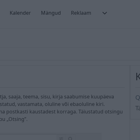
Kalender
Mängud
Reklaam
tja, saaja, teema, sisu, kirja saabumise kuupäeva
Q
statud, vastamata, oluline või ebaoluline kiri.
T
ma postkasti kaustadest korraga. Täiustatud otsingu
pu „Otsing”.