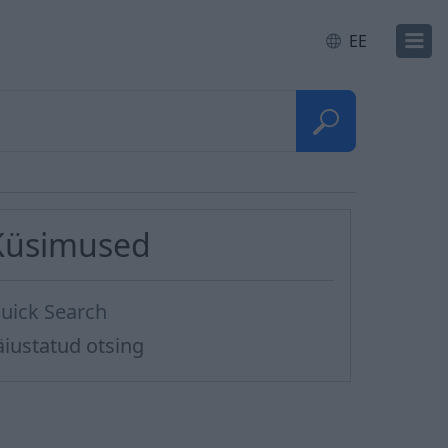
EE
Küsimused
uick Search
äiustatud otsing