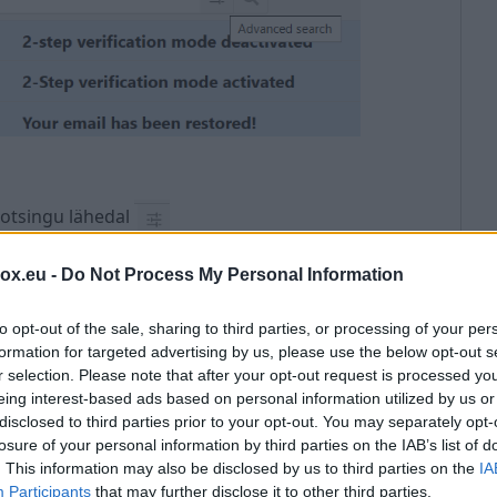
 otsingu lähedal
ge saatja e-posti aadress või nimi/perekonnanimi;
box.eu -
Do Not Process My Personal Information
oovite otsida (vaikimisi otsitakse ainult postkastist),
to opt-out of the sale, sharing to third parties, or processing of your per
 kõigist olemasolevatest kaustadest;
formation for targeted advertising by us, please use the below opt-out s
r selection. Please note that after your opt-out request is processed y
eing interest-based ads based on personal information utilized by us or
disclosed to third parties prior to your opt-out. You may separately opt-
losure of your personal information by third parties on the IAB’s list of
. This information may also be disclosed by us to third parties on the
IA
tööriistaribal;
Participants
that may further disclose it to other third parties.