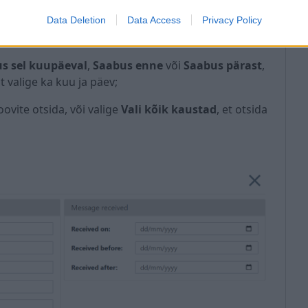
a järgi:
Data Deletion
Data Access
Privacy Policy
tööriistaribal;
s sel kuupäeval
,
Saabus enne
või
Saabus pärast
,
 valige ka kuu ja päev;
soovite otsida, või valige
Vali kõik kaustad
, et otsida