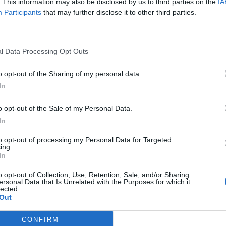
. This information may also be disclosed by us to third parties on the
IA
p
Participants
that may further disclose it to other third parties.
šalia „
Check my spelling as I type
“;
R
s;
laišką. Įsitikinkite, kad „
Check spelling
” parinktis yra
T
l Data Processing Opt Outs
b
ages: Add Dictionaries
“;
o opt-out of the Sharing of my personal data.
K
 puslapyje. Pavyzdžiui, rusų, spausdami „
Install
In
K
 atsisiuntimas bus baigtas ir spauskite „
Install
“,
'
o opt-out of the Sale of my Personal Data.
In
U
auti savo interneto naršyklę.
to opt-out of processing my Personal Data for Targeted
ing.
In
enklu (
Customize and control Google Chrome
);
o opt-out of Collection, Use, Retention, Sale, and/or Sharing
iu;
ersonal Data that Is Unrelated with the Purposes for which it
lected.
būtų atidaromas papildomų nustatymų langas;
Out
es and spell-checker settings
...“;
s;
CONFIRM