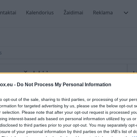
ntaktai
Kalendorius
Žaidimai
Reklama
s
ų naršyklėje
box.eu -
Do Not Process My Personal Information
os tikrinimo galimybę, Jums reikia tik instaliuoti
D
to opt-out of the sale, sharing to third parties, or processing of your per
rome naršyklėje – dažniausiai žodynai yra aktyvuoti
T
formation for targeted advertising by us, please use the below opt-out s
tikrinimo žodynu Internet Explorer naršyklėje, turite
r selection. Please note that after your opt-out request is processed y
r
vz. Google įrankių juostą.
eing interest-based ads based on personal information utilized by us or
s
disclosed to third parties prior to your opt-out. You may separately opt-
losure of your personal information by third parties on the IAB’s list of
K