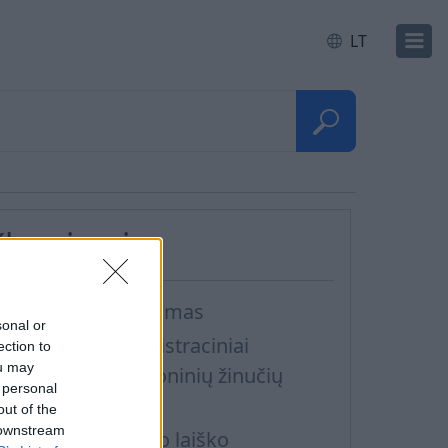
LT
Klausimai
okumento prisegimas
sonal or
echniniai ir administraciniai
ection to
ou may
eikalavimai elektroninių žinučių
 personal
iuntimui Inbox.lt
out of the
 downstream
aip nustatyti gauto laiško