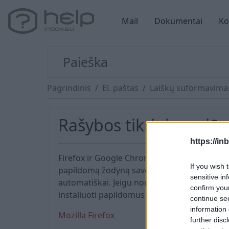
Mail
Dokumentai
Ko
Pagrindinis
El. paštas
Laiškų suformavima
Rašybos tikrinimas jūs
https://in
Firefox ir Google Chrome naršyklės turi rašyb
If you wish 
papildomą žodyną savo Firefox ar Google Ch
sensitive in
automatiškai. Jeigu norite naudotis rašybos 
confirm you
instaliuoti papildomus įrankių papildinius, p
continue se
information 
Mozilla Firefox
further disc