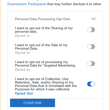
Downstream Participants
that may further disclose it to other
third parties.
Personal Data Processing Opt Outs
I want to opt-out of the Sharing of my
personal data.
Opted In
I want to opt-out of the Sale of my
Ei ole võimalik välja lülitada auto-filtreerimine
Personal Data.
Opted In
ainult ühele kaustale,näiteks, ainult
"Sotsiaalmeedia" kaustale. Seda saab teha ainult
I want to opt-out of processing my
kõigi 3 kaustaga korraga - "Sotsiaalmeedia"
Personal Data for Targeted Advertising.
Opted In
,"Listikirjad" ja “Sisendkaust”
I want to opt-out of Collection, Use,
Pärast muudatuste salvestamist, kõik uued
Retention, Sale, and/or Sharing of my
Personal Data that Is Unrelated with the
sõnumid lähevad kausta"Sisendkaust", ja toimima
Purposes for which it was collected.
jäävad ainult kasutaja määratud filtrid
Opted Out
sissetulevatele sõnumile.
CONFIRM
Tähelepanu!
See funktsioon võib olla ajutiselt välja