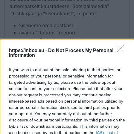
automaatselt kaustadesse "Sotsiaalmeedia"
,"Listikirjad" ja “Sisendkaust”, Te peate:
Sisenema oma postkasti;
avama "Options" menüü
ja valima "Interface options";
märkige linnukesega "Disable auto filters for
https://inbox.eu -
Do Not Process My Personal
messages to the Social and List folders",
Information
salvestage valikud - vajutades "Save".
If you wish to opt-out of the sale, sharing to third parties, or
processing of your personal or sensitive information for
targeted advertising by us, please use the below opt-out
section to confirm your selection. Please note that after your
opt-out request is processed you may continue seeing
interest-based ads based on personal information utilized by
us or personal information disclosed to third parties prior to
your opt-out. You may separately opt-out of the further
disclosure of your personal information by third parties on the
IAB’s list of downstream participants. This information may
also be disclosed by us to third parties on the
IAB’s List of