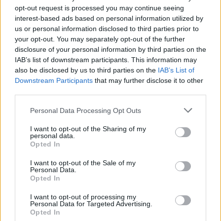
Skyriuje
History
nustatykite
Firefox will: Use
opt-out request is processed you may continue seeing
custom settings for history
,
interest-based ads based on personal information utilized by
Varnele pažymėkite
Accept cookies from
us or personal information disclosed to third parties prior to
your opt-out. You may separately opt-out of the further
sites
,
disclosure of your personal information by third parties on the
Įsitikinkite, ar
Accept third party cookies
IAB’s list of downstream participants. This information may
is
nėra nustatyta
Never
,
also be disclosed by us to third parties on the
IAB’s List of
Pasirinkite, kurį laiką slapukai bus leidžiami:
Downstream Participants
that may further disclose it to other
third parties.
Keep until: they expire:
Visi slapukai bus
pašalinami kai baigsis jų galiojimo laikas,
Personal Data Processing Opt Outs
nustatytas tinklalapio, siunčiančio slapukus.
I want to opt-out of the Sharing of my
Keep until: I close Firefox:
Slapukai, išsaugoti
personal data.
Jūsų kompiuteryje, bus pašalinti, kai
Opted In
uždarysite Firefox naršyklę.
I want to opt-out of the Sale of my
Keep until: ask me every time:
Bus panešama
Personal Data.
Opted In
kiekvieną kartą, kai tinklalapis bandys atsiųsti
slapuką ir pateiks užklausą, ar pageidaujate jį
I want to opt-out of processing my
saugoti.
Personal Data for Targeted Advertising.
Opted In