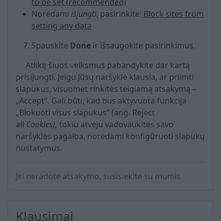
to be set (recommended)
Norėdami
išjungti
, pasirinkite:
Block sites from
setting any data
Spauskite
Done
ir išsaugokite pasirinkimus.
Atlikę šiuos veiksmus pabandykite dar kartą
prisijungti. Jeigu Jūsų naršyklė klausia, ar priimti
slapukus, visuomet rinkitės teigiamą atsakymą –
„Accept”. Gali būti, kad bus aktyvuota funkcija
„Blokuoti visus slapukus“ (ang. Reject
all
Cookies),
tokiu atveju vadovaukitės savo
naršyklės pagalba, norėdami konfigūruoti slapukų
nustatymus.
Jei neradote atsakymo, susisiekite su mumis
Klausimai