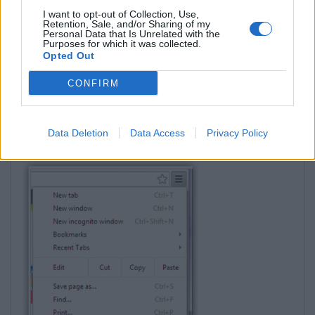
Spauskite
OK
mygtuką ir
I want to opt-out of Collection, Use,
uždarykite
Options
langą.
Retention, Sale, and/or Sharing of my
Personal Data that Is Unrelated with the
Purposes for which it was collected.
Opted Out
Chrome 38.x
CONFIRM
Atidarykite
Google Chrome
naršyklę,
Spauskite Chrome meniu piktogramą
,
Data Deletion
Data Access
Privacy Policy
Iškrentančiame meniu pasirinkite
Settings
,